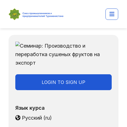
Перейти к основному содержанию
Боко
LOGIN TO SIGN UP
Язык курса
Русский ‎(ru)‎